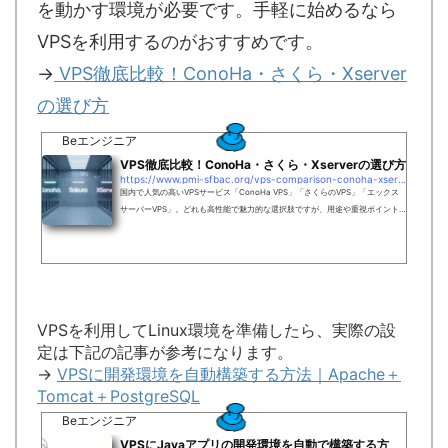
を動かす環境が必要です。手軽に始めるなら
VPSを利用するのがおすすめです。
→
VPS徹底比較！ConoHa・さくら・Xserver
の選び方
Beエンジニア
VPS徹底比較！ConoHa・さくら・Xserverの選び方
https://www.pmi-sfbac.org/vps-comparison-conoha-xserver-sakura
国内で人気の高いVPSサービス「ConoHa VPS」「さくらのVPS」「エックス
サーバーVPS」。どれも高性能で魅力的な選択肢ですが、用途や重視ポイント
によって最適な選び方は変わってきます。この記事では、料金、スペック、操
作性、サポート体制などを徹底比較しながら、あなたにぴったりのVPSを見つ
けるためのヒントをわかりやすく紹介します。それでももし、VPSをどれにす
るか迷っているなら、まずは ConoHa VPS を選べば間違いありません。料金・
使いやすさ・安定性のバランスが良く、初心者から実務利用まで幅広く対応で
きます。主要3...
VPSを利用してLinux環境を準備したら、実際の設
定は下記の記事が参考になります。
→
VPSに開発環境を自動構築する方法｜Apache＋
Tomcat＋PostgreSQL
Beエンジニア
VPSにJavaアプリの開発環境を自動で構築する方