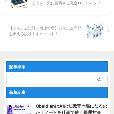
でよく使うデータ型なので、ここ
までを一気に習得する完全ロードマップ
で基本を押さえておきましょう！
文字列はオブジェクトとして扱う
String型は文字列を扱うデータ型
ですが、この文字列はただのデー
タではなく「charの集合体」を指
【システム設計・構成管理】システム開発
しています。また、String型の変
を支える設計ドキュメント！
数は、実はStringというクラスか
ら生成したオブジェクトなので
す。 オブジェクト（インス ...
記事検索
新着記事
ObsidianはAIの知識置き場になるの
か｜ノートを仕事で使う整理方法