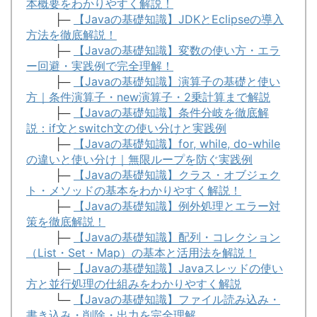
本概要をわかりやすく解説！
├─
【Javaの基礎知識】JDKとEclipseの導入
方法を徹底解説！
├─
【Javaの基礎知識】変数の使い方・エラ
ー回避・実践例で完全理解！
├─
【Javaの基礎知識】演算子の基礎と使い
方｜条件演算子・new演算子・2乗計算まで解説
├─
【Javaの基礎知識】条件分岐を徹底解
説：if文とswitch文の使い分けと実践例
├─
【Javaの基礎知識】for, while, do-while
の違いと使い分け｜無限ループを防ぐ実践例
├─
【Javaの基礎知識】クラス・オブジェク
ト・メソッドの基本をわかりやすく解説！
├─
【Javaの基礎知識】例外処理とエラー対
策を徹底解説！
├─
【Javaの基礎知識】配列・コレクション
（List・Set・Map）の基本と活用法を解説！
├─
【Javaの基礎知識】Javaスレッドの使い
方と並行処理の仕組みをわかりやすく解説
└─
【Javaの基礎知識】ファイル読み込み・
書き込み・削除・出力を完全理解