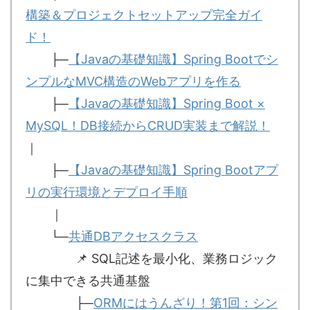
構築＆プロジェクトセットアップ完全ガイ
ド！
├─
【Javaの基礎知識】Spring Bootでシ
ンプルなMVC構造のWebアプリを作る
├─
【Javaの基礎知識】Spring Boot ×
MySQL！DB接続からCRUD実装まで解説！
｜
├─
【Javaの基礎知識】Spring Bootアプ
リの実行環境とデプロイ手順
｜
└─
共通DBアクセスクラス
📌 SQL記述を最小化、業務ロジック
に集中できる共通基盤
├─
ORMにはうんざり！第1回：シン