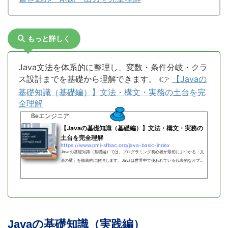
もっと詳しく
Java文法を体系的に整理し、変数・条件分岐・クラ
ス設計までを基礎から理解できます。 👉
【Javaの
基礎知識（基礎編）】文法・構文・実務の土台を完
全理解
Beエンジニア
【Javaの基礎知識（基礎編）】文法・構文・実務の
土台を完全理解
https://www.pmi-sfbac.org/java-basic-index
Javaの基礎知識（基礎編）では、プログラミング初心者が最初にぶつかる「文
法の壁」を徹底的に解消します。Javaは世界中で使われている代表的なオブジ
ェクト指向言語であり、その設計思想を理解することが、すべての開発スキルの
出発点となります。本シリーズでは、JDKとEclipseの導入から始まり、変数・
演算子・条件分岐・ループ・クラス・例外処理など、実務で避けて通れない基本
構文を体系的に学べます。単なる文法の暗記ではなく、「なぜそう書くのか」
「エラーをどう防ぐのか」という根本原理に踏み込み、現場で即通用する思考
力...
Javaの基礎知識（実践編）