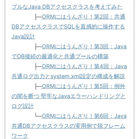
プルなJava DBアクセスクラスを考えてみた
├─
ORMにはうんざり！第2回：共通
DBアクセスクラスでSQLを直感的に操作する
Java設計
├─
ORMにはうんざり！第3回：Java
でDB接続の最適化と共通プールの構築
├─
ORMにはうんざり！第4回：Java
共通ログ出力とsystem.xml設定の構成を解説
├─
ORMにはうんざり！第5回：例外
の闇を断つ 堅牢なJavaエラーハンドリングと
ログ設計
└─
ORMにはうんざり！第6回：Java
共通DBアクセスクラスの実用例で脱フレーム
ワーク