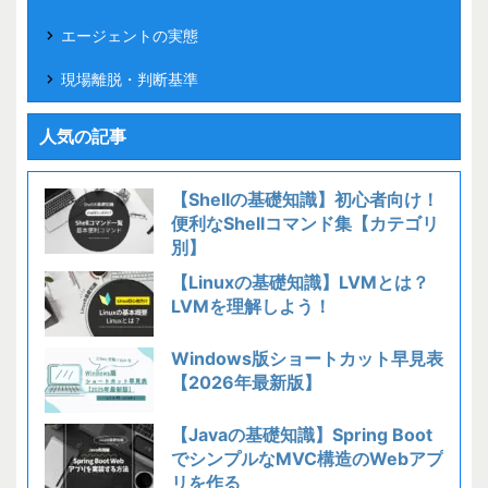
エージェントの実態
現場離脱・判断基準
人気の記事
【Shellの基礎知識】初心者向け！
便利なShellコマンド集【カテゴリ
別】
【Linuxの基礎知識】LVMとは？
LVMを理解しよう！
Windows版ショートカット早見表
【2026年最新版】
【Javaの基礎知識】Spring Boot
でシンプルなMVC構造のWebアプ
リを作る