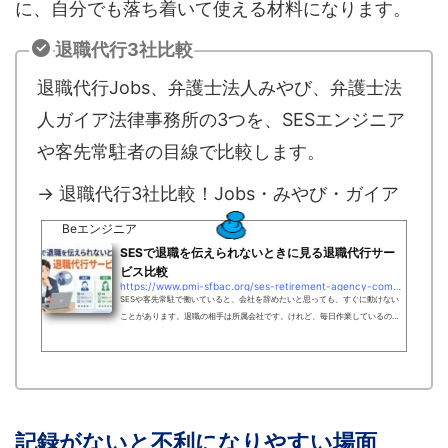
に、自分でも落ち着いて使える材料になります。
退職代行3社比較
退職代行Jobs、弁護士法人みやび、弁護士法
人ガイア法律事務所の3つを、SESエンジニア
や客先常駐者の目線で比較します。
→ 退職代行3社比較！Jobs・みやび・ガイア
Beエンジニア
SESで退職を伝えられないときに見る退職代行サー
ビス比較
https://www.pmi-sfbac.org/ses-retirement-agency-comparison
SESや客先常駐で働いていると、会社を辞めたいと思っても、すぐに動けない
ことがあります。退職の相手は所属会社です。けれど、毎日作業しているのは
常駐先です。エージェント経由なら、さらに連絡先が増えます。契約更新、貸
与PC、入館証、アカウント、引き継ぎ、退職届、離職票、源泉徴収票まで絡む
ため、「会社を辞めたい」だけでは話が終わりません。退職代行サービスを調
べても、料金だけでは選びにくいです。弁護士対応なのか、労働組合と連携し
ているのか、会社との交渉が必要な話まで相談したいのか、まず退職の連絡だ
けを進め...
記録がないと不利になりやすい場面