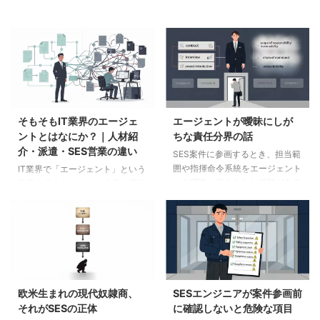
そもそもIT業界のエージェ
エージェントが曖昧にしが
ントとはなにか？｜人材紹
ちな責任分界の話
介・派遣・SES営業の違い
SES案件に参画するとき、担当範
囲や指揮命令系統をエージェント
IT業界で「エージェント」という
から明確に伝えられた経験がある
言葉を使うとき、その中身を正確
人は少ないと思います。それはエ
に理解している人は少ないです。
ージェントが怠けているからでは
現場に入っているエンジニアも、
ありません。責任分界を確認する
案件を持ってくるエージェント側
ことが、エージェントの業務に最
の営業も、実態として契約形態の
初から含まれていないからです。
違いをきちんと把握していないケ
エージェントの業務は、希望条件
ースがほとんどです。その無理解
のヒアリングから始まり、案件と
が、法的に負う必要のない責任を
欧米生まれの現代奴隷商、
SESエンジニアが案件参画前
のマッチング、契約締結、定期連
エンジニアに背負わせ、現場から
それがSESの正体
に確認しないと危険な項目
絡で終わります。現場に入った
離脱できない状況を生み出してい