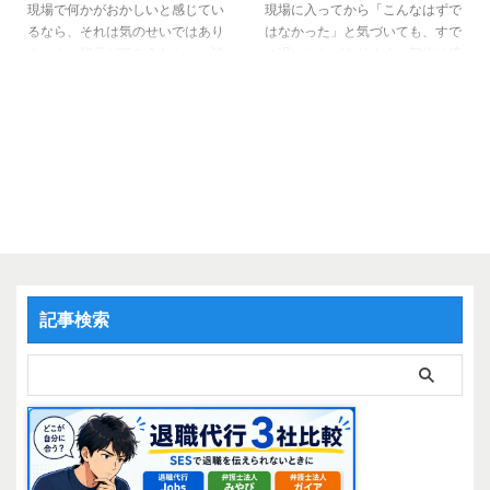
後、担当範囲がどこまでか、指揮
ます。この記事では、契約形態の
現場で何かがおかしいと感じてい
現場に入ってから「こんなはずで
命令は誰が持つか、問題が起きた
違いを整理しながら、なぜその構
るなら、それは気のせいではあり
はなかった」と気づいても、すで
ときの責任はどこにあるか、これ
造が生まれるのかを明確にしてい
ません。指示が噛み合わない、誰
に遅いことがあります。契約は締
らを確認して伝える業務はどこに
きます。 IT業界で「エージェン
も決めない、問題を上げても何も
結済み、常駐は始まっている。そ
も存在しません。 その結果、 ...
ト」と呼ばれている相手は一種類
変わらない。その感覚の正体は、
こから条件を変えようとすれば、
ではない IT業界で「エー ...
あなたのスキル不足でも、現場の
相手も体制も、すでに「あなたが
運の悪さでもありません。商流の
いる前提」で動いています。 エ
深さが生み出す構造的な必然で
ージェントは案件を紹介します。
す。 SESという業態は、人を何
しかし、「あなたがその案件に合
層にも転売することで成立してい
っているか」「その現場が安全
ます。商流が深くなるほど、現場
か」を判断するのは、最終的にあ
の実態は上に届かなくなり、責任
なた自身です。エージェントが持
は拡散し、負荷だけが末端の実務
ってくる情報だけで判断すると、
者に落ちてきます。そしてその末
入場後に取り返しのつかない状態
端とは、現場で唯一「現実」を知
になることがあります。 あなた
記事検索
っているあなたのことです。 こ
はこれまで、参画前に何を確認し
の記事では、深い商流がどのよう
てきましたか。「なんとなく合い
...
そ ...