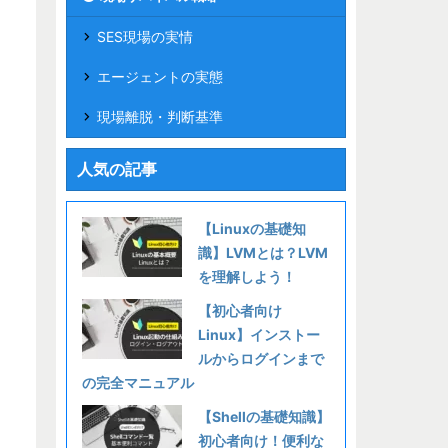
SES現場の実情
エージェントの実態
現場離脱・判断基準
人気の記事
【Linuxの基礎知
識】LVMとは？LVM
を理解しよう！
【初心者向け
Linux】インストー
ルからログインまで
の完全マニュアル
【Shellの基礎知識】
初心者向け！便利な