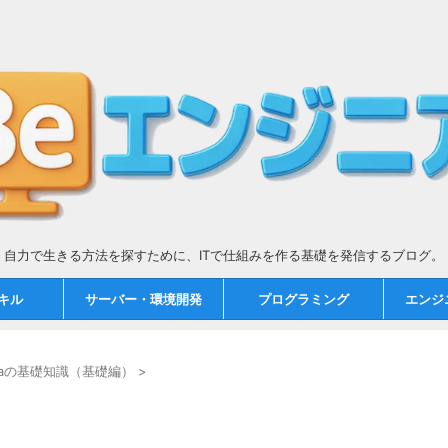
自力で生きる方法を探すために、ITで仕組みを作る基礎を発信するブログ。
スキル
サーバー・環境開発
プログラミング
エンジ
vaの基礎知識（基礎編）
>