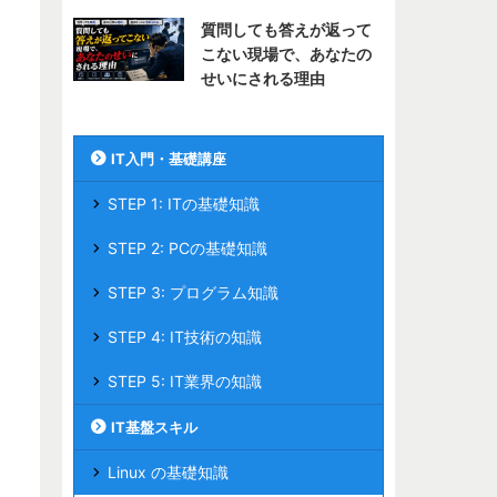
質問しても答えが返って
こない現場で、あなたの
せいにされる理由
IT入門・基礎講座
STEP 1: ITの基礎知識
STEP 2: PCの基礎知識
STEP 3: プログラム知識
STEP 4: IT技術の知識
STEP 5: IT業界の知識
IT基盤スキル
Linux の基礎知識