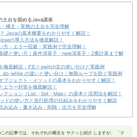
の土台を固めるJava講座
文法・構文・実務の土台を完全理解
は？ Javaの基本概要をわかりやすく解説！
clipseの導入方法を徹底解説！
使い方・エラー回避・実践例で完全理解！
の基礎と使い方｜条件演算子・new演算子・2乗計算まで解
を徹底解説：if文とswitch文の使い分けと実践例
ile, do-while の違いと使い分け｜無限ループを防ぐ実践例
・オブジェクト・メソッドの基本をわかりやすく解説！
理とエラー対策を徹底解説！
レクション（List・Set・Map）の基本と活用法を解説！
aスレッドの使い方と並行処理の仕組みをわかりやすく解説
ル読み込み・書き込み・削除・出力を完全理解
心
この記事では、それぞれの概念を サクッと紹介 しますが、 「ク