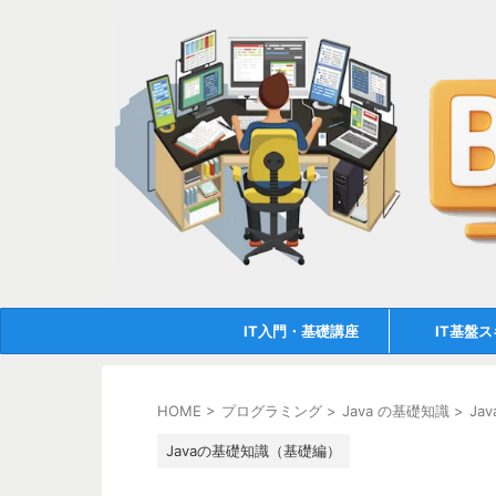
IT入門・基礎講座
IT基盤
HOME
>
プログラミング
>
Java の基礎知識
>
Ja
Javaの基礎知識（基礎編）