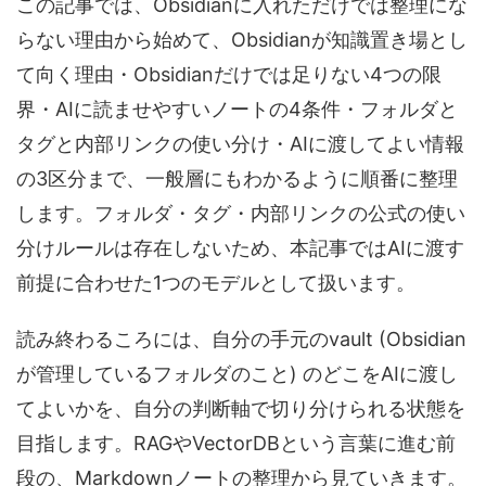
この記事では、Obsidianに入れただけでは整理にな
らない理由から始めて、Obsidianが知識置き場とし
て向く理由・Obsidianだけでは足りない4つの限
界・AIに読ませやすいノートの4条件・フォルダと
タグと内部リンクの使い分け・AIに渡してよい情報
の3区分まで、一般層にもわかるように順番に整理
します。フォルダ・タグ・内部リンクの公式の使い
分けルールは存在しないため、本記事ではAIに渡す
前提に合わせた1つのモデルとして扱います。
読み終わるころには、自分の手元のvault (Obsidian
が管理しているフォルダのこと) のどこをAIに渡し
てよいかを、自分の判断軸で切り分けられる状態を
目指します。RAGやVectorDBという言葉に進む前
段の、Markdownノートの整理から見ていきます。