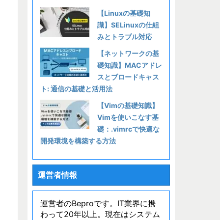
【Linuxの基礎知
識】SELinuxの仕組
みとトラブル対応
【ネットワークの基
礎知識】MACアドレ
スとブロードキャス
ト: 通信の基礎と活用法
【Vimの基礎知識】
Vimを使いこなす基
礎：.vimrcで快適な
開発環境を構築する方法
運営者情報
運営者のBeproです。IT業界に携
わって20年以上。現在はシステム