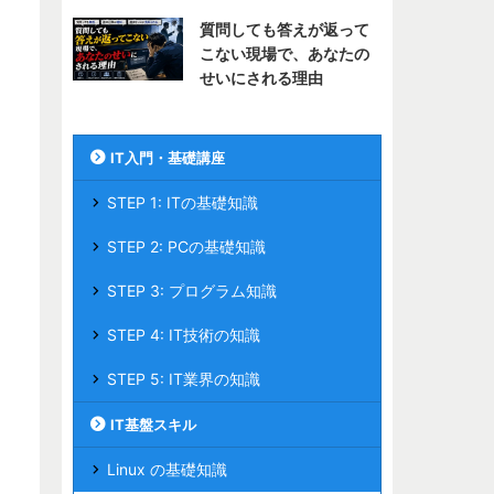
質問しても答えが返って
こない現場で、あなたの
せいにされる理由
IT入門・基礎講座
STEP 1: ITの基礎知識
STEP 2: PCの基礎知識
STEP 3: プログラム知識
STEP 4: IT技術の知識
STEP 5: IT業界の知識
IT基盤スキル
Linux の基礎知識