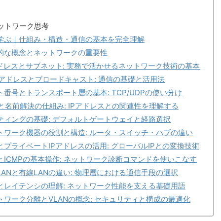
ットワーク思考
学ぶ｜仕組み・構造・通信の基本を完全理解
的な概念とネットワークの重要性
ドレスとサブネット: 実務で活かせるネットワーク技術の基本
アドレスとブロードキャスト: 通信の基礎と活用法
番号とトランスポート層の基本: TCP/UDPの使い分け
と名前解決の仕組み: IPアドレスとの関連性を理解する
ィングの基礎: デフォルトゲートウェイと経路選択
ワーク機器の役割と構造: ルータ・スイッチ・ハブの違い
プライベートIPアドレスの活用: グローバルIPとの変換技術
とICMPの基本操作: ネットワーク診断コマンドを使いこなす
ANと有線LANの違い: 物理層における通信手段の選択
レイテンシの理解: ネットワーク性能を支える基礎用語
ワーク分離とVLANの概念: セキュリティと構成の最適化