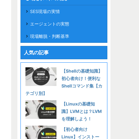
SES現場の実情
エージェントの実態
現場離脱・判断基準
人気の記事
【Shellの基礎知識】
初心者向け！便利な
Shellコマンド集【カ
テゴリ別】
【Linuxの基礎知
識】LVMとは？LVM
を理解しよう！
【初心者向け
Linux】インストー