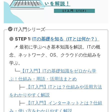
IT入門シリーズ
🟢
STEP 1:
ITの基礎を知る（ITとは何か？）
📌 最初に学ぶべき基本知識を解説。ITの概
念、ネットワーク、OS、クラウドの仕組みを
学ぶ。
└─
【IT入門】ITの基礎知識をゼロから学
ぶ！仕組み・用語・活用法まとめ
├─
【IT入門】ITとは？仕組みや活用方法
をわかりやすく解説
├─
【IT入門】インターネットとは？仕組
み・使い方をわかりやすく解説