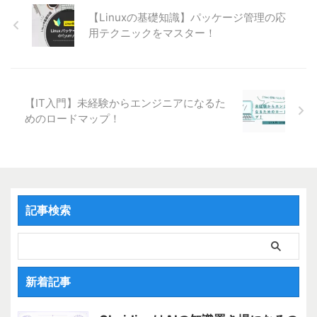
からでもアクセスできる仕組み」
【Linuxの基礎知識】パッケージ管理の応
のことです。例えば、スマホの写
用テクニックをマスター！
真を自動で保存するGoogleフォ
トや、オンラインでファイルを共
有できるGoogle Driveなどもクラ
ウドの一種です。 クラウドを使
うと、データをパソコンやスマホ
【IT入門】未経験からエンジニアになるた
の中だけに保存せず、インターネ
めのロードマップ！
ット上で管理できるので「どこで
も使える」「データを失わない」
「複数の人と簡単に共有できる」
といったメリッ ...
記事検索
新着記事