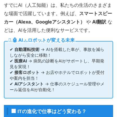
すでにAI（人工知能）は、私たちの生活のさまざま
な場面で活躍しています。例えば、
スマートスピー
カー（Alexa、Googleアシスタント）
や
AI翻訳
な
どは、AIを活用した便利なサービスです。
🤖 AI・ロボットが変える未来
✔
自動運転技術
→ AIを搭載した車が、事故を減ら
しながら安全に移動！
✔
医療AI
→ 病気の診断をAIがサポートし、早期発
見を実現！
✔
接客ロボット
→ お店やホテルでロボットが受付
や案内を担当！
✔
AIアシスタント
→ 仕事のスケジュール管理やメ
ール返信をAIが自動化！
🏢 ITの進化で仕事はどう変わる？