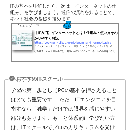
ITの基本を理解したら、次は「インターネットの仕
組み」を学びましょう。通信の流れを知ることで、
ネット社会の基礎を掴めます。
Beエンジニア
【IT入門】インターネットとは？仕組み・使い方をわ
かりやすく解説
https://www.pmi-sfbac.org/it-beginner-internet-basics
「インターネットってよく聞くけど、実はどういう仕組みなの？」と思ったこと
はありませんか？本記事では、超初心者向けにインターネットの基本をわかりや
すく解説します。「インターネットでできること」「どうやってつながるのか」
「安全に使う方法」まで、難しい専門用語をできるだけ使わずに説明するので、
パソコンやスマホが苦手な方でも安心して読めます！さっそく、インターネット
の世界をのぞいてみましょう。インターネットとは何か？ インターネットとは、
世界中のコンピューターやスマートフォンがつながる巨大なネットワー...
おすすめITスクール
学習の第一歩としてPCの基本を押さえること
はとても重要です。 ただ、ITエンジニアを目
指すなら「独学」だけでは限界を感じやすい
部分もあります。もっと体系的に学びたい方
は、ITスクールでプロのカリキュラムを受け