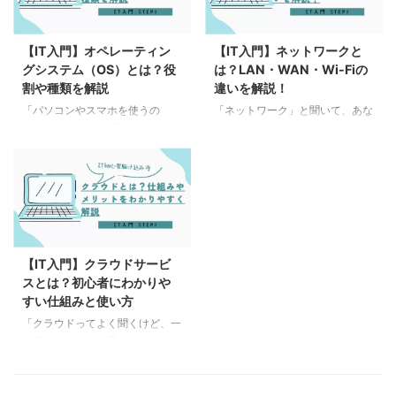
でできること」「どうやってつな
トワークの基本」という5つのテ
がるのか」「安全に使う方法」ま
ーマを押さえます。 これらはど
で、難しい専門用語をできるだけ
れも普段の生活や仕事で必ず関わ
【IT入門】オペレーティン
【IT入門】ネットワークと
使わずに説明するので、パソコン
る要素であり、次のステップでパ
グシステム（OS）とは？役
は？LAN・WAN・Wi-Fiの
やスマホが苦手な方でも安心して
ソコンやプログラミングを学ぶと
割や種類を解説
違いを解説！
読めます！さっそく、インターネ
きの土台になります。 まずはこ
ットの世界をのぞいてみましょ
こで全体の流れをつかみ、自分が
「パソコンやスマホを使うの
「ネットワーク」と聞いて、あな
う。 インターネットとは何か？
どの分野を深く学びたいかを見つ
に“OS”が必要って聞いたけど、
たはどんなことを思い浮かべます
インターネットの簡単な説明 イ
けていきましょう。 ITとは何
そもそもOSって何？」と思った
か？インターネット？Wi-Fi？実
ンターネットは、簡単にいうと
か？基本の仕組みと活用方法
ことはありませんか？ OS（オペ
は、私たちが日常的に使っている
「情報の道」です。 世界中のコ
「ITってよく聞くけれど ...
レーティングシステム）は、パソ
インターネットも、ネットワーク
ン ...
コンやスマホを動か すための基
技術があってこそ成り立っていま
本ソフトウェア です。Windows
す。 ネットワークは、コンピュ
やmacOS、Android、iOSなど、
ータやデバイスが互いに情報を交
身近なデバイスには必ずOSが入
換するための仕組みで、私たちが
【IT入門】クラウドサービ
っています。 本記事では、超初
使うインターネットや社内の
スとは？初心者にわかりや
心者向けに 「OSとは何か？」
LAN、家庭内のWi-Fiもその一部
すい仕組みと使い方
「どんな種類があるのか？」「ど
です。 本記事では、ネットワー
うやって選べばいいのか？」 を
クの基本的な概念から、よく耳に
「クラウドってよく聞くけど、一
カラフルな図解風でわかりやすく
する「LAN」、「WAN」、「Wi-
体何のこと？」と思ったことはあ
解説します！ OSの仕組みを知れ
Fi」の違いについて、初心者の方
りませんか？ クラウドとは、簡
ば、パソコンやスマホをもっと便
でもわかりやすく解説します。
単に言うと「インターネット上に
利に使える ...
これらのネットワ ...
データやアプリを保存して、どこ