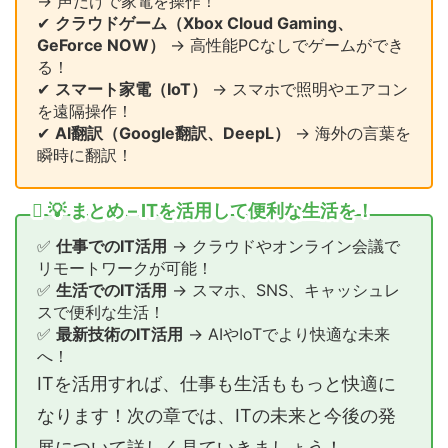
→ 声だけで家電を操作！
✔
クラウドゲーム（Xbox Cloud Gaming、
GeForce NOW）
→ 高性能PCなしでゲームができ
る！
✔
スマート家電（IoT）
→ スマホで照明やエアコン
を遠隔操作！
✔
AI翻訳（Google翻訳、DeepL）
→ 海外の言葉を
瞬時に翻訳！
💡 まとめ – ITを活用して便利な生活を！
✅
仕事でのIT活用
→ クラウドやオンライン会議で
リモートワークが可能！
✅
生活でのIT活用
→ スマホ、SNS、キャッシュレ
スで便利な生活！
✅
最新技術のIT活用
→ AIやIoTでより快適な未来
へ！
ITを活用すれば、仕事も生活ももっと快適に
なります！次の章では、ITの未来と今後の発
展について詳しく見ていきましょう！