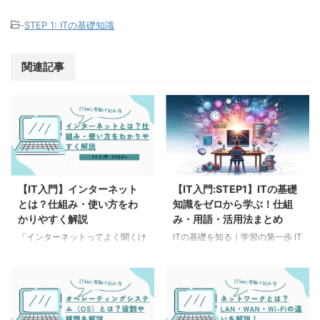
-
STEP 1: ITの基礎知識
関連記事
【IT入門】インターネット
【IT入門:STEP1】ITの基礎
とは？仕組み・使い方をわ
知識をゼロから学ぶ！仕組
かりやすく解説
み・用語・活用法まとめ
「インターネットってよく聞くけ
ITの基礎を知る｜学習の第一歩 IT
ど、実はどういう仕組みなの？」
を学ぶときは、まず大きな全体像
と思ったことはありませんか？
を知ることが大切です。 このス
本記事では、超初心者向けにイン
テップでは「ITとは何か」「イン
ターネットの基本をわかりやすく
ターネットの仕組み」「OSの役
解説します。 「インターネット
割」「クラウドの考え方」「ネッ