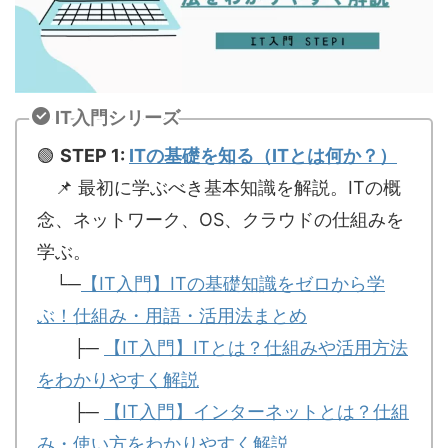
IT入門シリーズ
🟢
STEP 1:
ITの基礎を知る（ITとは何か？）
📌 最初に学ぶべき基本知識を解説。ITの概
念、ネットワーク、OS、クラウドの仕組みを
学ぶ。
└─
【IT入門】ITの基礎知識をゼロから学
ぶ！仕組み・用語・活用法まとめ
├─
【IT入門】ITとは？仕組みや活用方法
をわかりやすく解説
├─
【IT入門】インターネットとは？仕組
み・使い方をわかりやすく解説