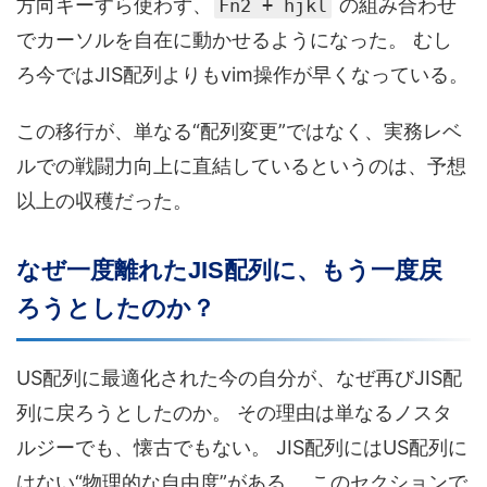
方向キーすら使わず、
の組み合わせ
Fn2 + hjkl
でカーソルを自在に動かせるようになった。 むし
ろ今ではJIS配列よりもvim操作が早くなっている。
この移行が、単なる“配列変更”ではなく、実務レベ
ルでの戦闘力向上に直結しているというのは、予想
以上の収穫だった。
なぜ一度離れたJIS配列に、もう一度戻
ろうとしたのか？
US配列に最適化された今の自分が、なぜ再びJIS配
列に戻ろうとしたのか。 その理由は単なるノスタ
ルジーでも、懐古でもない。 JIS配列にはUS配列に
はない“物理的な自由度”がある。 このセクションで