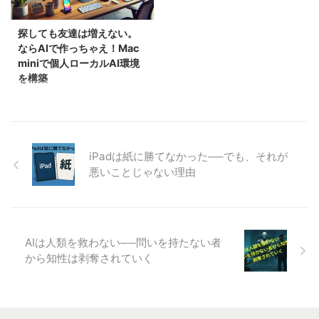
列キーボードを使用してきたた
作業を最初の入口にすればよいか
め、ゲームなどにはを一切触れな
が見えないまま時間だけが過ぎ
探しても友達は増えない。
い筆者には特にこれと言ってJIS
る、という状況に置かれている方
ならAIで作っちゃえ！Mac
配列に不満は全くないのですが、
は少なくないと思います。 この
miniで個人ローカルAI環境
若手エンジニアに言われた最後の
記事は、会社依存から抜ける前段
を構築
言葉が気になって仕方がないので
階として「最初に外へ出す作業」
す。 「データセンターのサーバ
をどう選ぶかを整理する記事で
AIの目覚ましい進歩は、コンピュ
ルームにあるKVMもUS配列じゃ
す。ツールの紹介や n8n の操作
ータの世界だけに留まりません。
ないですか・・」 これは流石に
手順ではなく、入力・分類・出力
今や「生物学」「心理学」「社会
痛いっ・・ 確かに私が ...
に分解できる小さな作業を入 ...
学」といった人間に深く関わる学
問領域にまで、その影響を及ぼし
iPadは紙に勝てなかった──でも、それが
ています。人間の感情や行動がど
悪いことじゃない理由
のように生まれ、社会の中でどう
機能しているのか――これまで長
らく曖昧だったテーマが、AIによ
るシミュレーションやデータ解析
で急速に解き明かされつつありま
AIは人類を救わない──問いを持たない者
す。 彼女が欲しい？ パートナ
から知性は剥奪されていく
ーが欲しい？ そうした感情は一
見すると単なる欲望のように思え
ます。しかし冷静に因数分解して
みると、その中身は人間が持つ基