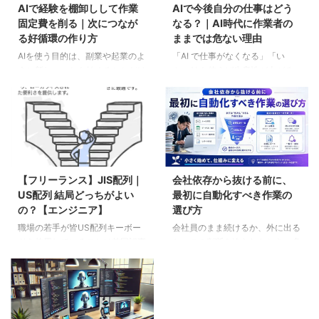
AIで経験を棚卸しして作業
AIで今後自分の仕事はどう
固定費を削る｜次につなが
なる？｜AI時代に作業者の
る好循環の作り方
ままでは危ない理由
AIを使う目的は、副業や起業のよ
「AI で仕事がなくなる」「い
うに新しいことを始めることだけ
や、AI を使えば生産性が上がる
ではありません。 これまで自分
から大丈夫」。この 2 つの極論の
が積み上げてきた経験を棚卸し
間で、現場のエンジニアは止まり
し、毎回発生している確認、整
やすくなっています。脅威論を読
理、記録、報告、監視のような作
んでも具体的に何をすればよいか
業固定費を見つけることにも使え
分からず、楽観論を読んでも自分
ます。 作業固定費を削ることが
の業務にどう当てはめてよいか分
できれば、空いた時間をただの余
からない。SES として客先で働
【フリーランス】JIS配列｜
会社依存から抜ける前に、
白で終わらせず、次の判断や売上
いている方も、プロパーとして社
US配列 結局どっちがよい
最初に自動化すべき作業の
につながる稼働へ回せます。 こ
内システムを担当している方も、
の？【エンジニア】
選び方
の記事では、AIで経験を棚卸し
運用保守やインフラの現場にいる
し、作業固定費を削り、その結果
方も、同じ位置で立ち止まってい
職場の若手が皆US配列キーボー
会社員のまま続けるか、外に出る
を次につながる好循環へ変える考
ます。 この記事はその停止を解
ドを使用していることは前回記事
か。この判断を迫られたとき、多
え方を整理します。 AI活用を収
くための入口記事です。結論から
で触れましたが、それに触発され
くのエンジニアが最初に詰まるの
益ではなく時間単価から考える
先に書いておくと、危ないのは
たわけではありませんが、やっぱ
は「辞めるかどうか」ではなく
AIと聞いて、多くの人がまず思 ...
AI そのものではなく ...
り世界標準のUS配列を使用他方
「辞める前に何から外へ出せばい
が良いのでは？と思うようになっ
いのか」のほうです。AI 自動化
てきました。 実際、今までJIS配
や n8n に興味はあっても、どの