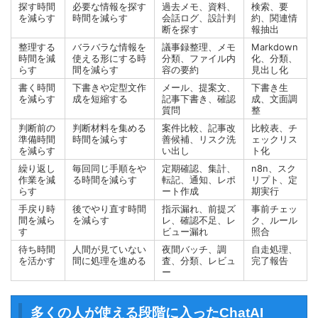
探す時間
必要な情報を探す
過去メモ、資料、
検索、要
を減らす
時間を減らす
会話ログ、設計判
約、関連情
断を探す
報抽出
整理する
バラバラな情報を
議事録整理、メモ
Markdown
時間を減
使える形にする時
分類、ファイル内
化、分類、
らす
間を減らす
容の要約
見出し化
書く時間
下書きや定型文作
メール、提案文、
下書き生
を減らす
成を短縮する
記事下書き、確認
成、文面調
質問
整
判断前の
判断材料を集める
案件比較、記事改
比較表、チ
準備時間
時間を減らす
善候補、リスク洗
ェックリス
を減らす
い出し
ト化
繰り返し
毎回同じ手順をや
定期確認、集計、
n8n、スク
作業を減
る時間を減らす
転記、通知、レポ
リプト、定
らす
ート作成
期実行
手戻り時
後でやり直す時間
指示漏れ、前提ズ
事前チェッ
間を減ら
を減らす
レ、確認不足、レ
ク、ルール
す
ビュー漏れ
照合
待ち時間
人間が見ていない
夜間バッチ、調
自走処理、
を活かす
間に処理を進める
査、分類、レビュ
完了報告
ー
多くの人が使える段階に入ったChatAI