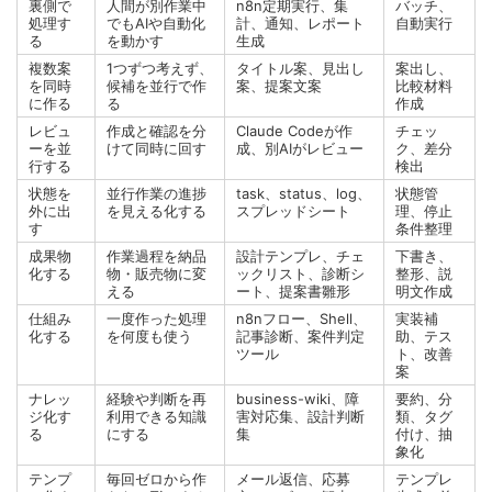
裏側で
人間が別作業中
n8n定期実行、集
バッチ、
処理す
でもAIや自動化
計、通知、レポート
自動実行
る
を動かす
生成
複数案
1つずつ考えず、
タイトル案、見出し
案出し、
を同時
候補を並行で作
案、提案文案
比較材料
に作る
る
作成
レビュ
作成と確認を分
Claude Codeが作
チェッ
ーを並
けて同時に回す
成、別AIがレビュー
ク、差分
行する
検出
状態を
並行作業の進捗
task、status、log、
状態管
外に出
を見える化する
スプレッドシート
理、停止
す
条件整理
成果物
作業過程を納品
設計テンプレ、チェ
下書き、
化する
物・販売物に変
ックリスト、診断シ
整形、説
える
ート、提案書雛形
明文作成
仕組み
一度作った処理
n8nフロー、Shell、
実装補
化する
を何度も使う
記事診断、案件判定
助、テス
ツール
ト、改善
案
ナレッ
経験や判断を再
business-wiki、障
要約、分
ジ化す
利用できる知識
害対応集、設計判断
類、タグ
る
にする
集
付け、抽
象化
テンプ
毎回ゼロから作
メール返信、応募
テンプレ