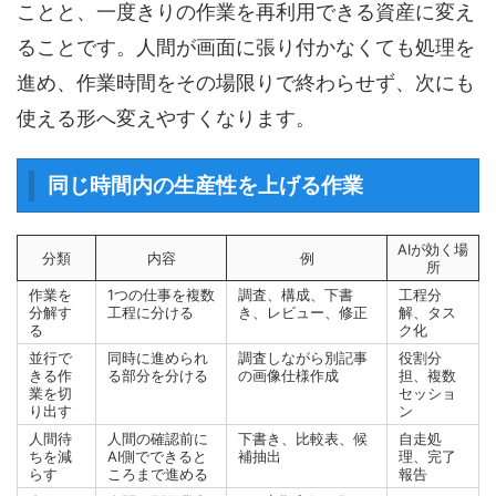
ことと、一度きりの作業を再利用できる資産に変え
ることです。人間が画面に張り付かなくても処理を
進め、作業時間をその場限りで終わらせず、次にも
使える形へ変えやすくなります。
同じ時間内の生産性を上げる作業
AIが効く場
分類
内容
例
所
作業を
1つの仕事を複数
調査、構成、下書
工程分
分解す
工程に分ける
き、レビュー、修正
解、タス
る
ク化
並行で
同時に進められ
調査しながら別記事
役割分
きる作
る部分を分ける
の画像仕様作成
担、複数
業を切
セッショ
り出す
ン
人間待
人間の確認前に
下書き、比較表、候
自走処
ちを減
AI側でできると
補抽出
理、完了
らす
ころまで進める
報告