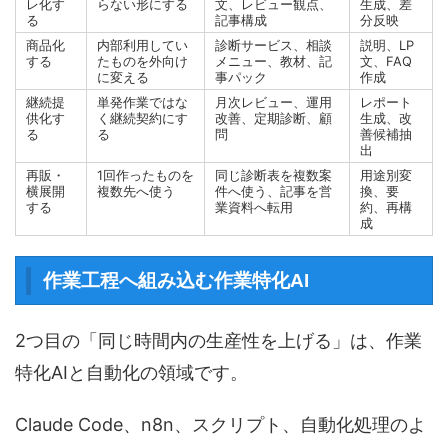
レ化す
らない形にする
文、レビュー観点、
生成、差
る
記事構成
分反映
商品化
内部利用してい
診断サービス、相談
説明、LP
する
たものを外向け
メニュー、教材、記
文、FAQ
に変える
事パック
作成
継続提
単発作業ではな
月次レビュー、運用
レポート
供化す
く継続契約にす
改善、定期診断、顧
生成、改
る
る
問
善候補抽
出
再販・
1回作ったものを
同じ診断表を複数案
用途別変
横展開
複数先へ使う
件へ使う、記事を営
換、要
する
業資料へ転用
約、再構
成
作業工程へ組み込む作業特化AI
2つ目の「同じ時間内の生産性を上げる」は、作業
特化AIと自動化の領域です。
Claude Code、n8n、スクリプト、自動化処理のよ