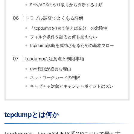
SYN/ACKのやり取りから判断する手順
トラブル調査でよくある誤解
「tcpdumpを1台で使えば充分」の危険性
フィルタ条件を誤ると何も見えない
tcpdump診断を成功させるための基本フロー
tcpdumpの注意点と制限事項
root権限が必要な理由
ネットワークカードの制限
キャプチャ対象とキャプチャポイントのズレ
tcpdumpとは何か
tcpdumpは、LinuxやUNIX系OSにおいて最も古