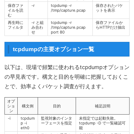
保存ファ
-r
tcpdump -r
保存されたパケ
イルを読
/tmp/capture.pcap
ットを表示
む
再生時に
-r と組
tcpdump -r
保存ファイルか
フィルタ
み合わ
/tmp/capture.pcap
らHTTPだけ抽出
せ
port 80
tcpdumpの主要オプション一覧
以下は、現場で頻繁に使われるtcpdumpオプション
の早見表です。構文と目的を明確に把握しておくこ
とで、効率よくパケット調査が行えます。
オプ
ショ
構文例
目的
補足説明
ン
-i
tcpdum
監視対象のインタ
未指定では起動失敗。
p -i
ーフェースを指定
tcpdump -D で一覧確認可
eth0
能