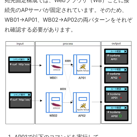
宛先固定構成では、Webブラウザ（WB）ごとに接
続先のAPサーバが固定されています。そのため、
WB01→AP01、WB02→AP02の両パターンをそれぞ
れ確認する必要があります。
AP01で以下のコマンドを実行して、