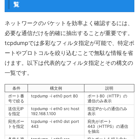
覧
ネットワークのパケットを効率よく確認するには、
必要な通信だけを的確に抽出することが重要です。
tcpdumpでは多彩なフィルタ指定が可能で、特定ポ
ートやプロトコルを絞り込むことで無駄な情報を省
けます。以下は代表的なフィルタ指定とその構文の
一覧です。
条件
構文例
説明
ポート番
tcpdump -i eth0 port 80
ポート80（HTTP）の
号で絞る
通信のみ表示
送信元IP
tcpdump -i eth0 src host
指定IPからの通信のみ
を指定
192.168.1.100
表示
宛先ポー
tcpdump -i eth0 dst port
宛先がポート
トを指定
443
443（HTTPS）の通信
を抽出