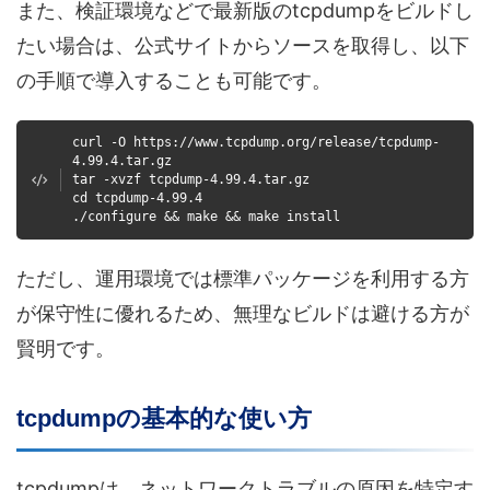
また、検証環境などで最新版のtcpdumpをビルドし
たい場合は、公式サイトからソースを取得し、以下
の手順で導入することも可能です。
curl -O https://www.tcpdump.org/release/tcpdump-
4.99.4.tar.gz
tar -xvzf tcpdump-4.99.4.tar.gz
cd tcpdump-4.99.4
./configure && make && make install
ただし、運用環境では標準パッケージを利用する方
が保守性に優れるため、無理なビルドは避ける方が
賢明です。
tcpdumpの基本的な使い方
tcpdumpは、ネットワークトラブルの原因を特定す