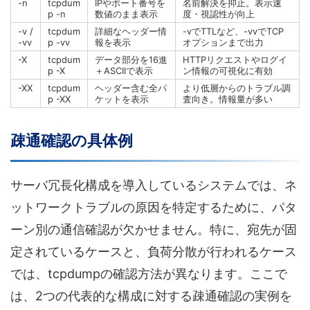
-n
tcpdum
IPやポート番号を
名前解決を抑止。表示速
p -n
数値のまま表示
度・視認性が向上
-v /
tcpdum
詳細なヘッダー情
-vでTTLなど、-vvでTCP
-vv
p -vv
報を表示
オプションまで出力
-X
tcpdum
データ部分を16進
HTTPリクエストやログイ
p -X
＋ASCIIで表示
ン情報の可視化に有効
-XX
tcpdum
ヘッダー含む全パ
より低層からのトラブル調
p -XX
ケットを表示
査向き。情報量が多い
疎通確認の具体例
サーバ冗長化構成を導入しているシステムでは、ネ
ットワークトラブルの原因を特定するために、パタ
ーン別の通信確認が欠かせません。特に、宛先が固
定されているケースと、負荷分散が行われるケース
では、tcpdumpの確認方法が異なります。ここで
は、2つの代表的な構成に対する疎通確認の実例を