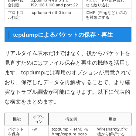
条件を複
tcpdump -i eth0 src
IPとポートを組み合わ
合指定
192.168.1.100 and port 22
せて絞り込む
プロトコ
tcpdump -i eth0 icmp
ICMP（Pingなど）のみ
ル指定
を対象にする
tcpdumpによるパケットの保存・再生
リアルタイム表示だけではなく、後からパケットを
見直すためにはファイル保存と再生の機能を活用し
ます。tcpdumpには専用のオプションが用意されて
おり、保存したデータを再解析することで、より確
実なトラブル調査が可能になります。以下に代表的
な構文をまとめます。
オプシ
機能
構文例
用途
ョン
パケット
-w
tcpdump -i eth0 -w
Wiresharkなどで
を保存
/tmp/capture.pcap
後から解析する