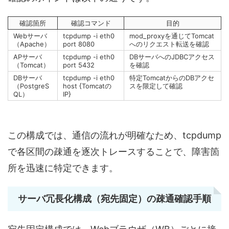
確認箇所
確認コマンド
目的
Webサーバ
tcpdump -i eth0
mod_proxyを通じてTomcat
（Apache）
port 8080
へのリクエスト転送を確認
APサーバ
tcpdump -i eth0
DBサーバへのJDBCアクセス
（Tomcat）
port 5432
を確認
DBサーバ
tcpdump -i eth0
特定TomcatからのDBアクセ
（PostgreS
host {Tomcatの
スを限定して確認
QL）
IP}
この構成では、通信の流れが明確なため、tcpdump
で各区間の疎通を逐次トレースすることで、障害箇
所を迅速に特定できます。
サーバ冗長化構成（宛先固定）の疎通確認手順