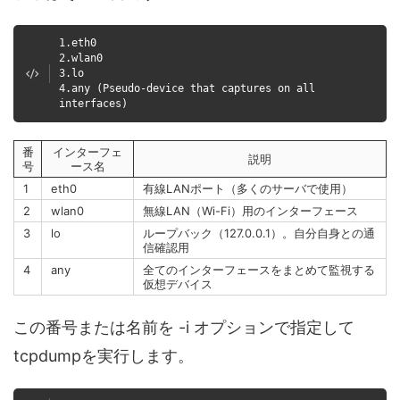
1.eth0
2.wlan0
3.lo
4.any (Pseudo-device that captures on all
interfaces)
番
インターフェ
説明
号
ース名
1
eth0
有線LANポート（多くのサーバで使用）
2
wlan0
無線LAN（Wi-Fi）用のインターフェース
3
lo
ループバック（127.0.0.1）。自分自身との通
信確認用
4
any
全てのインターフェースをまとめて監視する
仮想デバイス
この番号または名前を -i オプションで指定して
tcpdumpを実行します。