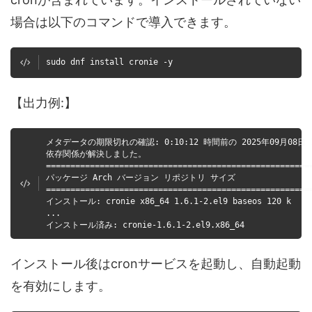
場合は以下のコマンドで導入できます。
sudo dnf install cronie -y
【出力例:】
メタデータの期限切れの確認: 0:10:12 時間前の 2025年09月08日
依存関係が解決しました。
======================================================
パッケージ Arch バージョン リポジトリ サイズ
======================================================
インストール: cronie x86_64 1.6.1-2.el9 baseos 120 k
...
インストール済み: cronie-1.6.1-2.el9.x86_64
インストール後はcronサービスを起動し、自動起動
を有効にします。