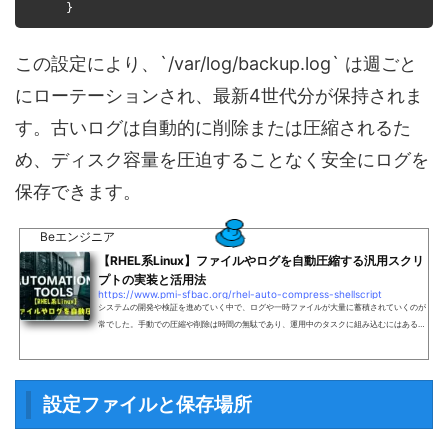
}
この設定により、`/var/log/backup.log` は週ごと
にローテーションされ、最新4世代分が保持されま
す。古いログは自動的に削除または圧縮されるた
め、ディスク容量を圧迫することなく安全にログを
保存できます。
Beエンジニア
【RHEL系Linux】ファイルやログを自動圧縮する汎用スクリ
プトの実装と活用法
https://www.pmi-sfbac.org/rhel-auto-compress-shellscript
システムの開発や検証を進めていく中で、ログや一時ファイルが大量に蓄積されていくのが
常でした。手動での圧縮や削除は時間の無駄であり、運用中のタスクに組み込むにはある程
度汎用性と安全性を備えたスクリプトが必要だと感じていました。そこで、自分の開発環境
で実際に使うことを前提に、任意のファイルやディレクトリを自動的に圧縮し、必要に応じ
て削除まで行う汎用スクリプトを作成しました。この記事では、そのスクリプトの構成や設
計方針、実行方法までを具体的に解説していきます。自動圧縮スクリプトの概要と役割日々
設定ファイルと保存場所
の開...