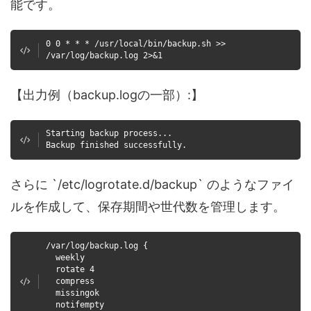
能です。
0 0 * * * /usr/local/bin/backup.sh >>
/var/log/backup.log 2>&1
【出力例（backup.logの一部）:】
Starting backup process...
Backup finished successfully.
さらに `/etc/logrotate.d/backup` のようなファイ
ルを作成して、保存期間や世代数を管理します。
/var/log/backup.log {
weekly
rotate 4
compress
missingok
notifempty