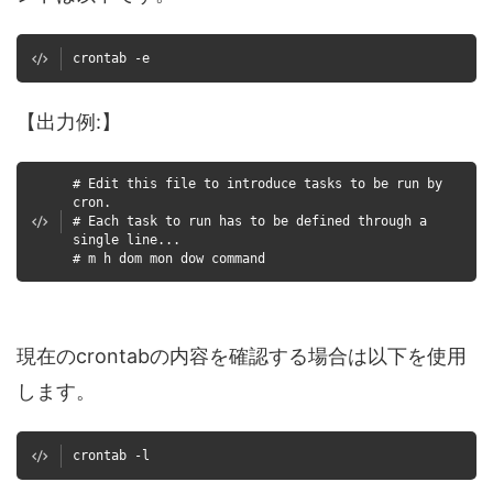
crontab -e
【出力例:】
# Edit this file to introduce tasks to be run by
cron.
# Each task to run has to be defined through a
single line...
# m h dom mon dow command
現在のcrontabの内容を確認する場合は以下を使用
します。
crontab -l