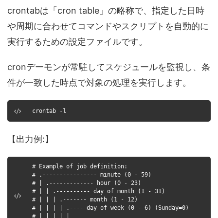
crontabは「cron table」の略称で、指定した日時
や周期に合わせてコマンドやスクリプトを自動的に
実行するための設定ファイルです。
cronデーモンが常駐してスケジュールを監視し、条
件が一致した時点で対象の処理を実行します。
crontab -l
【出力例:】
# Example of job definition:
# .---------------- minute (0 - 59)
# | .------------- hour (0 - 23)
# | | .---------- day of month (1 - 31)
# | | | .------- month (1 - 12)
# | | | | .---- day of week (0 - 6) (Sunday=0)
# | | | | |