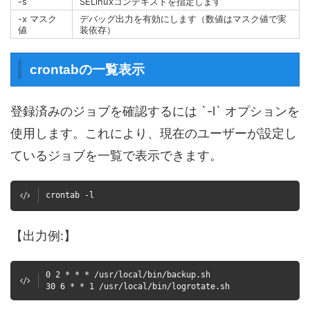
-s
SELinuxコンテキストを指定します
-x マスク
デバッグ出力を有効にします（数値はマスク値で実
値
装依存）
crontabの一覧表示
登録済みのジョブを確認するには `-l` オプションを
使用します。これにより、現在のユーザーが設定し
ているジョブを一覧で表示できます。
crontab -l
【出力例:】
0 2 * * * /usr/local/bin/backup.sh
30 6 * * 1 /usr/local/bin/logrotate.sh