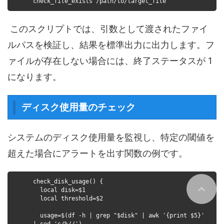
check_file_exists /path/to/target_file
このスクリプトでは、引数として渡されたファイ
ルパスを検証し、結果を標準出力に出力します。フ
ァイルが存在しない場合には、終了ステータスが 1
になります。
ディスク使用量のチェック
システムのディスク使用量を監視し、特定の閾値を
超えた場合にアラートを出す関数の例です。
check_disk_usage() {
local disk=$1
local threshold=$2
usage=$(df -h | grep "$disk" | awk '{print $5}'
| sed 's/%//')