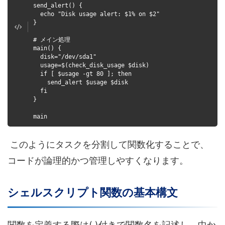
send_alert() {
echo "Disk usage alert: $1% on $2"
}
# メイン処理
main() {
disk="/dev/sda1"
usage=$(check_disk_usage $disk)
if [ $usage -gt 80 ]; then
send_alert $usage $disk
fi
}
main
このようにタスクを分割して関数化することで、
コードが論理的かつ管理しやすくなります。
シェルスクリプト関数の基本構文
関数を定義する際は( )付きで関数名を記述し、中か