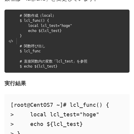
# 関数作成（local）
$ lcl_func() {
local lcl_test="hoge"
echo ${lcl_test}
}
# 関数呼び出し
$ lcl_func
# 直接関数内の変数「lcl_test」を参照
$ echo ${lcl_test}
実行結果
[root@CentOS7 ~]# lcl_func() {

>     local lcl_test="hoge"

>     echo ${lcl_test}

> }
