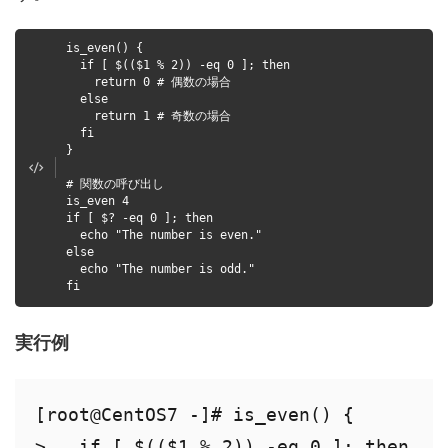
is_even() {
if [ $(($1 % 2)) -eq 0 ]; then
return 0 # 偶数の場合
else
return 1 # 奇数の場合
fi
}
# 関数の呼び出し
is_even 4
if [ $? -eq 0 ]; then
echo "The number is even."
else
echo "The number is odd."
fi
実行例
[root@CentOS7 -]# is_even() {

>   if [ $(($1 % 2)) -eq 0 ]; then
