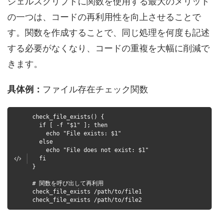
シェルスクリプトに関数を使用する最大のメリット
の一つは、コードの再利用性を向上させることで
す。関数を作成することで、同じ処理を何度も記述
する必要がなくなり、コードの重複を大幅に削減で
きます。
具体例：
ファイル存在チェック関数
check_file_exists() {
if [ -f "$1" ]; then
echo "File exists: $1"
else
echo "File does not exist: $1"
fi
}
# 関数を呼び出して再利用
check_file_exists /path/to/file1
check_file_exists /path/to/file2