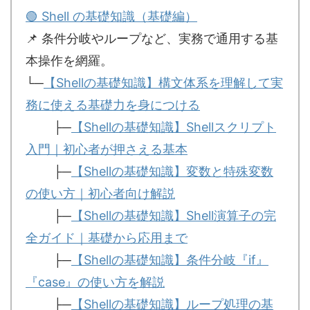
🟢 Shell の基礎知識（基礎編）
📌 条件分岐やループなど、実務で通用する基
本操作を網羅。
└─
【Shellの基礎知識】構文体系を理解して実
務に使える基礎力を身につける
├─
【Shellの基礎知識】Shellスクリプト
入門｜初心者が押さえる基本
├─
【Shellの基礎知識】変数と特殊変数
の使い方｜初心者向け解説
├─
【Shellの基礎知識】Shell演算子の完
全ガイド｜基礎から応用まで
├─
【Shellの基礎知識】条件分岐『if』
『case』の使い方を解説
├─
【Shellの基礎知識】ループ処理の基