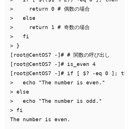
>     return 0 # 偶数の場合

>   else

>     return 1 # 奇数の場合

>   fi

> }

[root@CentOS7 -]# # 関数の呼び出し

[root@CentOS7 -]# is_even 4

[root@CentOS7 -]# if [ $? -eq 0 ]; the
>   echo "The number is even."

> else

>   echo "The number is odd."

> fi
