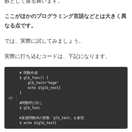
数として振る舞います。
ここがほかのプログラミング言語などとは大きく異
なる点です。
では、実際に試してみましょう。
実際に打ち込むコードは、下記になります。
# 関数作成
$ glb_func() {
glb_test="hoge"
echo ${glb_test}
}
#関数呼び出し
$ glb_func
#直接関数内の変数「glb_test」を参照
$ echo ${glb_test}