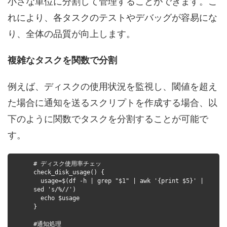
小さな単位に分割して管理することができます。こ
れにより、各タスクのテストやデバッグが容易にな
り、全体の品質が向上します。
複雑なタスクを関数で分割
例えば、ディスクの使用状況を監視し、閾値を超え
た場合に通知を送るスクリプトを作成する場合、以
下のように関数でタスクを分割することが可能で
す。
# ディスク使用率チェッ
check_disk_usage() {
usage=$(df -h | grep "$1" | awk '{print $5}' |
sed 's/%//')
echo $usage
}
#通知処理