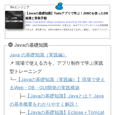
Beエンジニア
【Javaの基礎知識】Todoアプリで学ぶ！JDBCを使ったDB
連携と実装手順
https://www.pmi-sfbac.org/java-practical-04-jdbc-db-connect
JDBC（Java Database Connectivity）を使えば、Javaアプリとデータベースを直接連携
できます。本記事では、JDBCの基本から実装方法までを詳しく解説し、Todoアプリとデー
タベースを連携させる方法を紹介します。JDBCとは？基本概念と仕組みJDBCを使用するこ
とで、SQLを自由に記述でき、より細かい制御が可能になるため、軽量なアプリケーション
においてもオーバーヘッドを抑えた効率的なデータベース処理が実現できます。なお、本記
Javaの基礎知識
事ではJDBCを使用した基本的なデータ操作（追加・削除）を中心に解説します。データの
更新処理や、より...
Java の基礎知識（実践編）
📌 現場で使える力を。アプリ制作で学ぶ実践
型トレーニング
└─
【Javaの基礎知識（実践編）】現場で使え
るWeb・DB・GUI開発の実践構築
├─
【Javaの基礎知識】Javaとは？ Java
の基本概要をわかりやすく解説！
├─
【Javaの基礎知識】Eclipse＋Tomcat