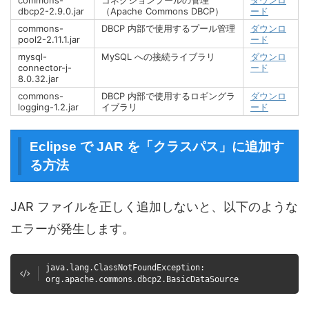
commons-
コネクションプールの管理
ダウンロ
dbcp2-2.9.0.jar
（Apache Commons DBCP）
ード
commons-
DBCP 内部で使用するプール管理
ダウンロ
pool2-2.11.1.jar
ード
mysql-
MySQL への接続ライブラリ
ダウンロ
connector-j-
ード
8.0.32.jar
commons-
DBCP 内部で使用するロギングラ
ダウンロ
logging-1.2.jar
イブラリ
ード
Eclipse で JAR を「クラスパス」に追加す
る方法
JAR ファイルを正しく追加しないと、以下のような
エラーが発生します。
java.lang.ClassNotFoundException:
org.apache.commons.dbcp2.BasicDataSource