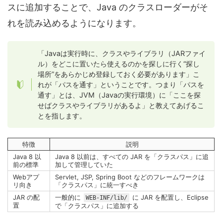
スに追加することで、Java のクラスローダーがそ
れを読み込めるようになります。
「Javaは実行時に、クラスやライブラリ（JARファイ
ル）をどこに置いたら使えるのかを探しに行く“探し
場所”をあらかじめ登録しておく必要があります」こ
れが「パスを通す」ということです。つまり「パスを
通す」とは、JVM（Javaの実行環境）に「ここを探
せばクラスやライブラリがあるよ」と教えてあげるこ
とを指します。
特徴
説明
Java 8 以
Java 8 以前は、すべての JAR を「クラスパス」に追
前の標準
加して管理していた
Webアプ
Servlet, JSP, Spring Boot などのフレームワークは
リ向き
「クラスパス」に統一すべき
JAR の配
一般的に
に JAR を配置し、Eclipse
WEB-INF/lib/
置
で「クラスパス」に追加する