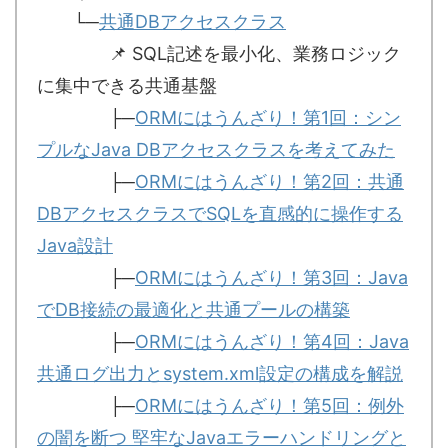
└─
共通DBアクセスクラス
📌 SQL記述を最小化、業務ロジック
に集中できる共通基盤
├─
ORMにはうんざり！第1回：シン
プルなJava DBアクセスクラスを考えてみた
├─
ORMにはうんざり！第2回：共通
DBアクセスクラスでSQLを直感的に操作する
Java設計
├─
ORMにはうんざり！第3回：Java
でDB接続の最適化と共通プールの構築
├─
ORMにはうんざり！第4回：Java
共通ログ出力とsystem.xml設定の構成を解説
├─
ORMにはうんざり！第5回：例外
の闇を断つ 堅牢なJavaエラーハンドリングと