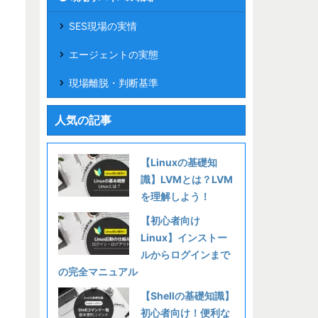
SES現場の実情
エージェントの実態
現場離脱・判断基準
人気の記事
【Linuxの基礎知
識】LVMとは？LVM
を理解しよう！
【初心者向け
Linux】インストー
ルからログインまで
の完全マニュアル
【Shellの基礎知識】
初心者向け！便利な