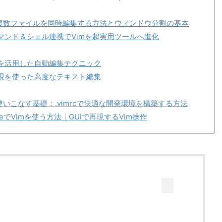
mで複数ファイルを同時編集する方法とウィンドウ分割の基本
マンド＆シェル連携でVimを超実用ツールへ進化
ロを活用した自動編集テクニック
表現を使った高度なテキスト編集
使いこなす基礎：.vimrcで快適な開発環境を構築する方法
deでVimを使う方法｜GUIで再現するVim操作