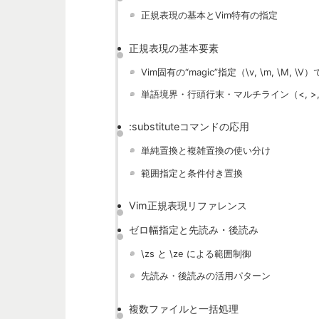
正規表現の基本とVim特有の指定
正規表現の基本要素
Vim固有の“magic”指定（\v, \m, \M, \V
単語境界・行頭行末・マルチライン（<, >, ^, 
:substituteコマンドの応用
単純置換と複雑置換の使い分け
範囲指定と条件付き置換
Vim正規表現リファレンス
ゼロ幅指定と先読み・後読み
\zs と \ze による範囲制御
先読み・後読みの活用パターン
複数ファイルと一括処理