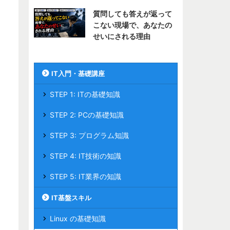
質問しても答えが返って
こない現場で、あなたの
せいにされる理由
IT入門・基礎講座
STEP 1: ITの基礎知識
STEP 2: PCの基礎知識
STEP 3: プログラム知識
STEP 4: IT技術の知識
STEP 5: IT業界の知識
IT基盤スキル
Linux の基礎知識