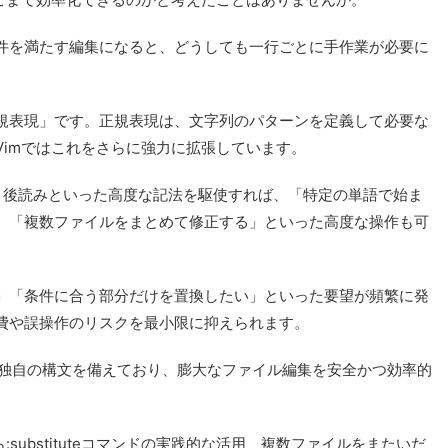
件を満たす編集になると、どうしても一行ごとに手作業が必要に
規表現」です。正規表現は、文字列のパターンを定義して必要な
imではこれをさらに強力に拡張しています。
読み・後読みといった高度な記法を駆使すれば、「特定の単語で始ま
、「複数ファイルをまとめて修正する」といった高度な操作も可
」「条件に合う部分だけを置換したい」といった要望が頻繁に発
費や誤操作のリスクを最小限に抑えられます。
つつ独自の構文を備えており、膨大なファイル編集を安全かつ効率的
substituteコマンドの実践的な活用、複数ファイルをまたいだ