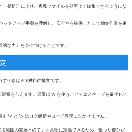
を組み合わせた一括処理により、複数ファイルを効率よく編集できるようにな
バックアップ手順を理解し、安全性を確保した上で編集作業を進
践的な力」を身につけることです。
指定
すべきはVim独自の構文です。
な影響を与えます。通常は \v を使うことでエスケープを最小化で
す \< と \> はログ解析やコード整形に欠かせません。
とで「置換範囲の開始と終了」を柔軟に定義できるため、狙った部分だ