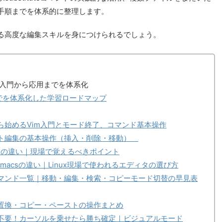
手順までを体系的に整理します。
る高度な編集スキルを身につけられるでしょう。
タの入門から応用までを体系化
でを体系化した学習ロードマップ
ら始めるVim入門とモード終了、コマンド基本操作
スト編集の基本操作（挿入・削除・移動）
vimの違い｜現場で覚えるべきポイント
Emacsの違い｜Linux現場で使われるエディタの選び方
コマンド一覧｜移動・編集・検索・コピーモード切替の早見表
・置換・コピー・ペーストの操作まとめ
ス不要！カーソルを乗せたら勝ち確定｜ビジュアルモード