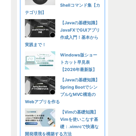
Shellコマンド集【カ
テゴリ別】
【Javaの基礎知識】
JavaFXでGUIアプリ
作成入門！基本から
実践まで！
Windows版ショー
トカット早見表
【2026年最新版】
【Javaの基礎知識】
Spring Bootでシン
プルなMVC構造の
Webアプリを作る
【Vimの基礎知識】
Vimを使いこなす基
礎：.vimrcで快適な
開発環境を構築する方法