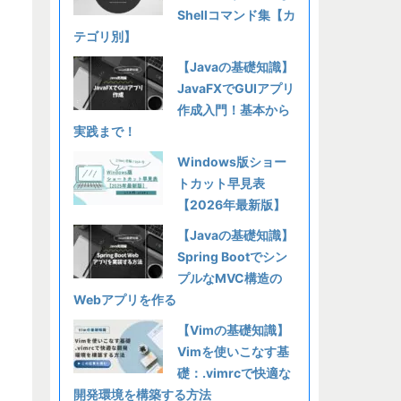
Shellコマンド集【カ
テゴリ別】
【Javaの基礎知識】
JavaFXでGUIアプリ
作成入門！基本から
実践まで！
Windows版ショー
トカット早見表
【2026年最新版】
【Javaの基礎知識】
Spring Bootでシン
プルなMVC構造の
Webアプリを作る
【Vimの基礎知識】
Vimを使いこなす基
礎：.vimrcで快適な
開発環境を構築する方法