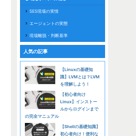
SES現場の実情
エージェントの実態
現場離脱・判断基準
人気の記事
【Linuxの基礎知
識】LVMとは？LVM
を理解しよう！
【初心者向け
Linux】インストー
ルからログインまで
の完全マニュアル
【Shellの基礎知識】
初心者向け！便利な