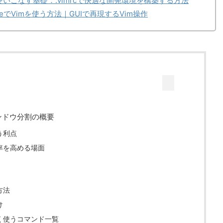
使いこなす基礎：.vimrcで快適な開発環境を構築する方法
deでVimを使う方法｜GUIで再現するVim操作
ンドウ分割の概要
う利点
率を高める場面
方法
け
く使うコマンド一覧