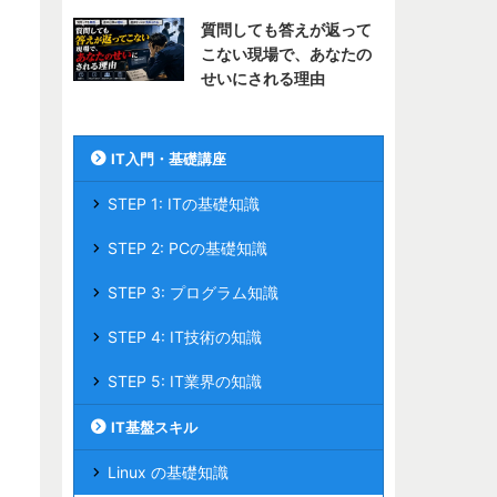
質問しても答えが返って
こない現場で、あなたの
せいにされる理由
IT入門・基礎講座
STEP 1: ITの基礎知識
STEP 2: PCの基礎知識
STEP 3: プログラム知識
STEP 4: IT技術の知識
STEP 5: IT業界の知識
IT基盤スキル
Linux の基礎知識