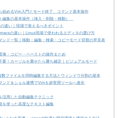
ら始めるVim入門とモード終了、コマンド基本操作
スト編集の基本操作（挿入・削除・移動）
vimの違い｜現場で覚えるべきポイント
Emacsの違い｜Linux現場で使われるエディタの選び方
コマンド一覧｜移動・編集・検索・コピーモード切替の早見表
・置換・コピー・ペーストの操作まとめ
ス不要！カーソルを乗せたら勝ち確定｜ビジュアルモード
mで複数ファイルを同時編集する方法とウィンドウ分割の基本
マンド＆シェル連携でVimを超実用ツールへ進化
ロを活用した自動編集テクニック
表現を使った高度なテキスト編集