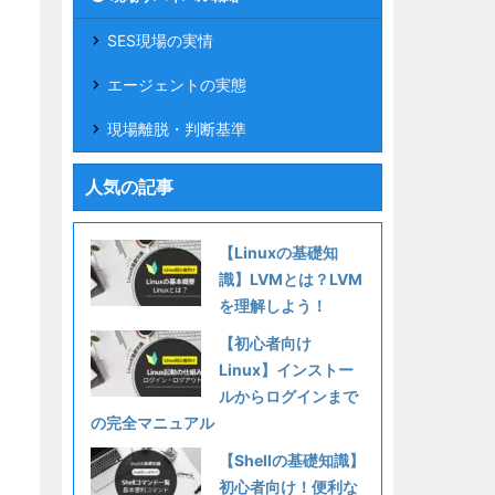
SES現場の実情
エージェントの実態
現場離脱・判断基準
人気の記事
【Linuxの基礎知
識】LVMとは？LVM
を理解しよう！
【初心者向け
Linux】インストー
ルからログインまで
の完全マニュアル
【Shellの基礎知識】
初心者向け！便利な