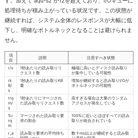
す。加えて aqu-sz が12を超えており、I/Oキューに
処理待ちが積み上がっている状況です。この状態が
継続すれば、システム全体のレスポンスが大幅に低
下し、明確なボトルネックとなることは避けられま
せん。
項
説明
注意すべき状態
目
r/s
1秒あたりの読み取りリ
極端に高いとディスク読み取り
クエスト数
が集中している可能性
rk
1秒あたりの読み取りKB
増加が継続すると読み取りI/Oが
B/
量
ボトルネックの可能性
s
rrq
1秒あたりにマージされ
高すぎる場合は大量のランダム
m/
た読み取りリクエスト数
アクセスが発生している
s
%r
マージされた読み取り要
100%に近いとほぼすべての読み
rq
求の割合
取りが統合されている
m
r_a
読み取り要求の平均待ち
数十ms以上が継続すると読み取
wa
時間（ms）
り遅延が顕著