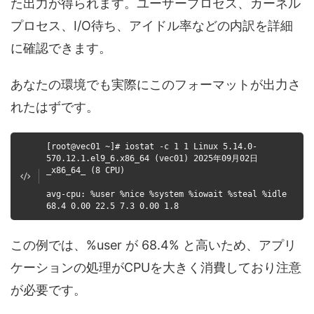
た出力が得られます。ユーザープロセス、カーネル
プロセス、I/O待ち、アイドル率などの内訳を詳細
に確認できます。
あなたの環境でも実際にこのフォーマットが出力さ
れたはずです。
[root@vec01 ~]# iostat -c 1 1 Linux 5.14.0-
570.12.1.el9_6.x86_64 (vec01) 2025年09月02日
_x86_64_ (8 CPU)
avg-cpu: %user %nice %system %iowait %steal %idle
68.4 0.00 22.5 7.3 0.00 1.8
この例では、%user が 68.4% と高いため、アプリ
ケーションの処理がCPUを大きく消費しており注意
が必要です。