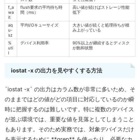
f_a
flush要求の平均待ち時
高い値が続けばストレージ性能
wa
間（ms）
低下
it
aq
平均I/Oキューサイズ
大きい値が続くと処理待ちが積
u-
み上がっている
sz
%
デバイス利用率
90%以上が継続するとディスク
uti
が飽和状態
l
iostat -x の出力を見やすくする方法
`iostat -x` の出力はカラム数が非常に多いため、そ
のままではどの値がどの項目に対応しているのか瞬
時に把握するのは難しいです。特に複数のデバイス
が並ぶ環境では、重要な値を見落としてしまうこと
もあります。そのため実務では、対象デバイスだけ
を表示するために **grep** を使ったり、必要なカ