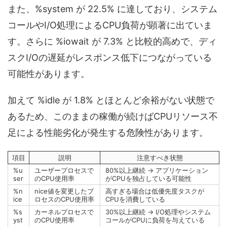
また、%system が 22.5% に達しており、システム
コールやI/O処理によるCPU負荷が顕著に出ていま
す。さらに %iowait が 7.3% と比較的高めで、ディ
スクI/Oの遅延がレスポンス低下につながっている
可能性があります。
加えて %idle が 1.8% とほとんど余裕がない状態で
あるため、このままの稼働が続けばCPUリソース不
足による性能劣化が発生する危険性があります。
項目
説明
注意すべき状態
%u
ユーザープロセスで
80%以上継続 → アプリケーション
ser
のCPU使用率
がCPUを独占している可能性
%n
nice値を変更したプ
高すぎる場合は低優先度タスクが
ice
ロセスのCPU使用率
CPUを消費している
%s
カーネルプロセスで
30%以上継続 → I/O処理やシステム
yst
のCPU使用率
コールがCPUに負荷を与えている