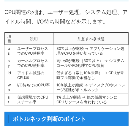
CPU関連の列は、ユーザー処理、システム処理、ア
イドル時間、I/O待ち時間などを示します。
項
説明
注意すべき状態
目
u
ユーザープロセス
80%以上が継続 → アプリケーション処
s
でのCPU使用率
理がCPUを使い切っている
s
カーネルプロセス
高い値が継続（30%以上） → システム
y
でのCPU使用率
コールやI/O処理でCPU負荷
id
アイドル状態の
低すぎる（常に10%未満） → CPUが常
CPU率
時フル稼働で余裕なし
w
I/O待ちでのCPU率
10%以上が継続 → ディスクI/Oやストレ
a
ージ遅延がボトルネック
s
仮想環境でのCPU
1%以上が継続 → 他の仮想マシンに
t
スチール率
CPUリソースを奪われている
ボトルネック判断のポイント