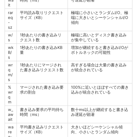
it
rar
平均読み取りリクエスト
極端に小さいとランダムI/O、極
eq
サイズ（KB）
端に大きいとシーケンシャルI/O
-
傾向
sz
w/
1秒あたりの書き込みリ
極端に高いとディスク書き込み
s
クエスト数
が集中している
wk
1秒あたりの書き込みKB
増加が継続すると書き込みI/Oが
B/
量
ボトルネックの可能性
s
wr
1秒あたりにマージされ
高すぎる場合は大量の書き込み
q
た書き込みリクエスト数
が統合されている
m/
s
%
マージされた書き込み要
100%に近いとほぼすべての書き
wr
求の割合
込みが統合されている
q
m
w_
書き込み要求の平均待ち
数十ms以上が継続すると書き込
aw
時間（ms）
み遅延が顕著
ait
wa
平均書き込みリクエスト
大きいほどシーケンシャル傾
re
サイズ（KB）
向、小さいとランダム傾向
q-