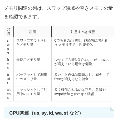
メモリ関連の列は、スワップ領域や空きメモリの量
を確認できます。
項
説明
注意すべき状態
目
s
スワップアウトされ
0であるのが理想。継続的に増える
w
たメモリ量
→ メモリ不足、性能劣化
p
d
fr
未使用メモリ量
少なくても即NGではないが、swpd
e
が増えている場合は危険
e
b
バッファとして利用
多いこと自体は問題なし。減少して
uf
中のメモリ量
freeが増えるなら健全
f
ca
キャッシュとして利
多く確保されるのは正常。急減や
ch
用中のメモリ量
swpd増加と合わせて確認
e
CPU関連（us, sy, id, wa, st など）