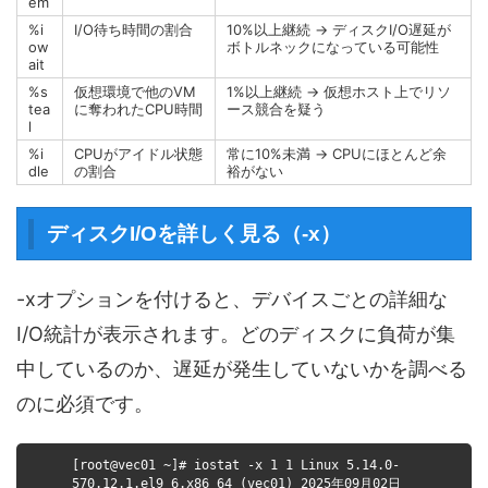
em
%i
I/O待ち時間の割合
10%以上継続 → ディスクI/O遅延が
ow
ボトルネックになっている可能性
ait
%s
仮想環境で他のVM
1%以上継続 → 仮想ホスト上でリソ
tea
に奪われたCPU時間
ース競合を疑う
l
%i
CPUがアイドル状態
常に10%未満 → CPUにほとんど余
dle
の割合
裕がない
ディスクI/Oを詳しく見る（-x）
-xオプションを付けると、デバイスごとの詳細な
I/O統計が表示されます。どのディスクに負荷が集
中しているのか、遅延が発生していないかを調べる
のに必須です。
[root@vec01 ~]# iostat -x 1 1 Linux 5.14.0-
570.12.1.el9_6.x86_64 (vec01) 2025年09月02日