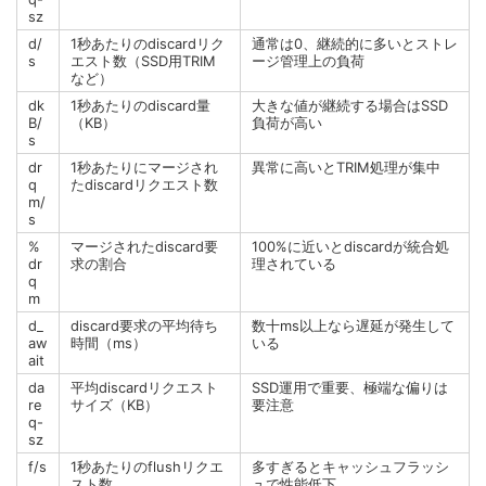
sz
d/
1秒あたりのdiscardリク
通常は0、継続的に多いとストレ
s
エスト数（SSD用TRIM
ージ管理上の負荷
など）
dk
1秒あたりのdiscard量
大きな値が継続する場合はSSD
B/
（KB）
負荷が高い
s
dr
1秒あたりにマージされ
異常に高いとTRIM処理が集中
q
たdiscardリクエスト数
m/
s
%
マージされたdiscard要
100%に近いとdiscardが統合処
dr
求の割合
理されている
q
m
d_
discard要求の平均待ち
数十ms以上なら遅延が発生して
aw
時間（ms）
いる
ait
da
平均discardリクエスト
SSD運用で重要、極端な偏りは
re
サイズ（KB）
要注意
q-
sz
f/s
1秒あたりのflushリクエ
多すぎるとキャッシュフラッシ
スト数
ュで性能低下