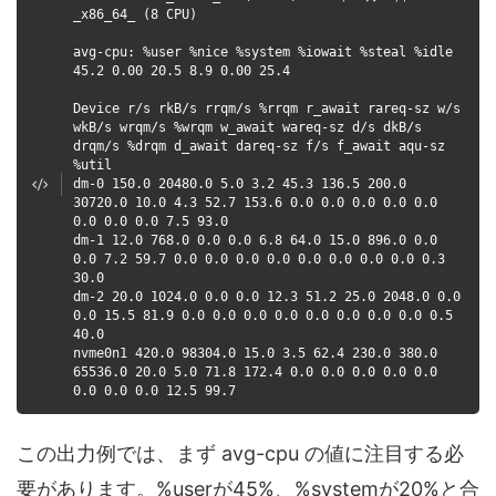
_x86_64_ (8 CPU)
avg-cpu: %user %nice %system %iowait %steal %idle
45.2 0.00 20.5 8.9 0.00 25.4
Device r/s rkB/s rrqm/s %rrqm r_await rareq-sz w/s
wkB/s wrqm/s %wrqm w_await wareq-sz d/s dkB/s
drqm/s %drqm d_await dareq-sz f/s f_await aqu-sz
%util
dm-0 150.0 20480.0 5.0 3.2 45.3 136.5 200.0
30720.0 10.0 4.3 52.7 153.6 0.0 0.0 0.0 0.0 0.0
0.0 0.0 0.0 7.5 93.0
dm-1 12.0 768.0 0.0 0.0 6.8 64.0 15.0 896.0 0.0
0.0 7.2 59.7 0.0 0.0 0.0 0.0 0.0 0.0 0.0 0.0 0.3
30.0
dm-2 20.0 1024.0 0.0 0.0 12.3 51.2 25.0 2048.0 0.0
0.0 15.5 81.9 0.0 0.0 0.0 0.0 0.0 0.0 0.0 0.0 0.5
40.0
nvme0n1 420.0 98304.0 15.0 3.5 62.4 230.0 380.0
65536.0 20.0 5.0 71.8 172.4 0.0 0.0 0.0 0.0 0.0
0.0 0.0 0.0 12.5 99.7
この出力例では、まず avg-cpu の値に注目する必
要があります。%userが45%、%systemが20%と合