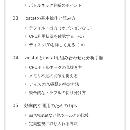
ボトルネック判断のポイント
iostatの基本操作と読み方
デフォルト出力（オプションなし）
CPU利用状況を確認する（-c）
ディスクI/Oを詳しく見る（-x）
vmstatとiostatを組み合わせた分析手順
CPUボトルネックの見抜き方
メモリ不足の兆候を捉える
ディスクI/O遅延の特定方法
複合的なトラブルの切り分け方
効率的な運用のためのTips
sarやdstatなど他ツールとの比較
定期監視に取り入れる方法