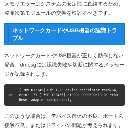
メモリエラーはシステムの安定性に直結するため、
発見次第モジュールの交換を検討すべきです。
ネットワークカードやUSB機器の認識トラ
ブル
ネットワークカードやUSB機器が正しく動作しない
場合、dmesgには認識失敗や切断に関するメッセー
ジが記録されます。
[ 789.012345] usb 1-2: device descriptor read/64,
error -71 [ 790.123456] e1000e 0000:00:19.0: eth0:
Reset adapter unexpectedly
このような場合は、デバイス自体の不良、ポートの
接触不良、またはドライバの問題が考えられます。