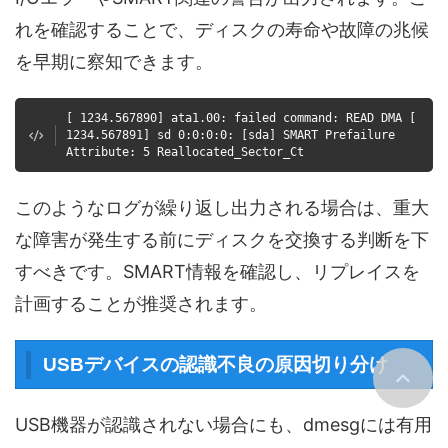
れを確認することで、ディスクの寿命や故障の兆候
を早期に察知できます。
[ 1234.567890] ata1.00: failed command: READ DMA [
1234.567891] sd 0:0:0:0: [sda] SMART Prefailure
Attribute: 5 Reallocated_Sector_Ct
このようなログが繰り返し出力される場合は、重大
な障害が発生する前にディスクを交換する判断を下
すべきです。SMART情報を確認し、リプレイスを
計画することが推奨されます。
USBデバイスの認識不良の原因切り分け
USB機器が認識されない場合にも、dmesgには有用