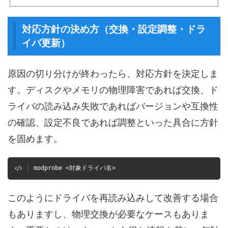
本操作から、実務で役立つ活用例までを初心者向けにわかりやすく解説します。よく使うjo
urnalctlコマンド一覧journalctlは使いこなすことで日々の運用監視やトラブルシュートを大
幅に効率化できます。しかし、オプションが豊富で最初は覚えきれないことも多いため、現
対応方針の決め方（交換・設定調整・ドラ
場...
イバ更新）
原因の切り分けが終わったら、対応方針を決定しま
す。ディスクやメモリの物理障害であれば交換、ド
ライバの読み込み失敗であればバージョンや互換性
の確認、設定不良であれば調整といった具合に方針
を固めます。
modprobe <対象ドライバ名>
このようにドライバを再読み込みして改善する場合
もありますし、物理交換が必要なケースもありま