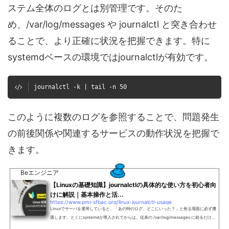
ステム全体のログとは別管理です。そのた
め、/var/log/messages や journalctl と突き合わせ
ることで、より正確に状況を把握できます。特に
systemdベースの環境ではjournalctlが有効です。
journalctl -k | tail -n 50
このように複数のログを参照することで、問題発生
の前後関係や関連するサービスの動作状況を把握で
きます。
Beエンジニア
【Linuxの基礎知識】journalctlの具体的な使い方を初心者向
けに解説｜基本操作と活...
https://www.pmi-sfbac.org/linux-journalctl-usage
Linuxでサーバを運用していると、「あの時のログ、どこにいった？」と焦る場面に必ず遭
遇します。とくにsystemdが導入されてからは、従来の /var/log/messages に頼るだけで
は不十分。そんなときに威力を発揮するのが journalctl です。本記事では、journalctl の基