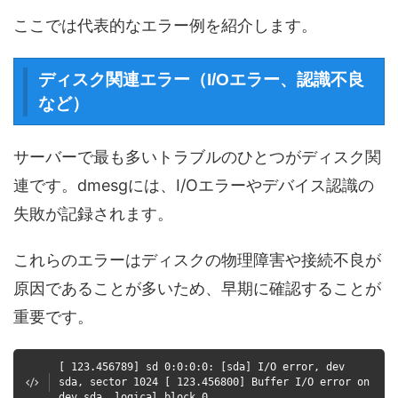
ここでは代表的なエラー例を紹介します。
ディスク関連エラー（I/Oエラー、認識不良
など）
サーバーで最も多いトラブルのひとつがディスク関
連です。dmesgには、I/Oエラーやデバイス認識の
失敗が記録されます。
これらのエラーはディスクの物理障害や接続不良が
原因であることが多いため、早期に確認することが
重要です。
[ 123.456789] sd 0:0:0:0: [sda] I/O error, dev
sda, sector 1024 [ 123.456800] Buffer I/O error on
dev sda, logical block 0