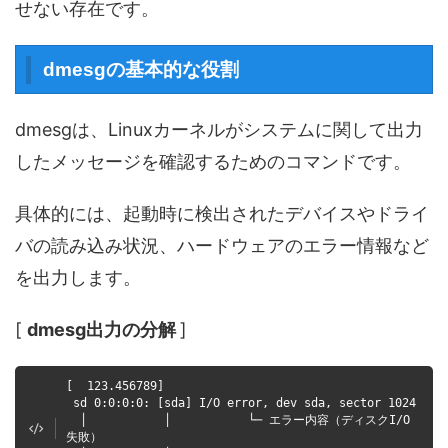
せない存在です。
dmesgの基本的な役割
dmesgは、Linuxカーネルがシステムに関して出力
したメッセージを確認するためのコマンドです。
具体的には、起動時に検出されたデバイスやドライ
バの読み込み状況、ハードウェアのエラー情報など
を出力します。
[
dmesg出力の分解
]
[ 123.456789]
sd 0:0:0:0: [sda] I/O error, dev sda, sector 1024
│ │ └─ エラー内容（ディスクI/O
失敗）