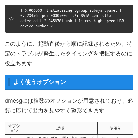
[ 0.000000] Initializing cgroup subsys cpuset [
0.123456] pci 0000:00:1f.2: SATA controller
detected [ 2.345678] usb 1-1: new high-speed USB
device number 2
このように、起動直後から順に記録されるため、特
定のトラブルが発生したタイミングを把握するのに
役立ちます。
よく使うオプション
dmesgには複数のオプションが用意されており、必
要に応じて出力を見やすく整形できます。
オプシ
説明
使用例
ョン