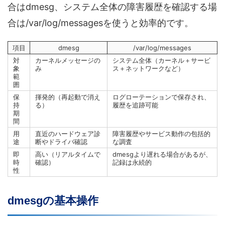
合はdmesg、システム全体の障害履歴を確認する場
合は/var/log/messagesを使うと効率的です。
項目
dmesg
/var/log/messages
対
カーネルメッセージの
システム全体（カーネル＋サービ
象
み
ス＋ネットワークなど）
範
囲
保
揮発的（再起動で消え
ログローテーションで保存され、
持
る）
履歴を追跡可能
期
間
用
直近のハードウェア診
障害履歴やサービス動作の包括的
途
断やドライバ確認
な調査
即
高い（リアルタイムで
dmesgより遅れる場合があるが、
時
確認）
記録は永続的
性
dmesgの基本操作