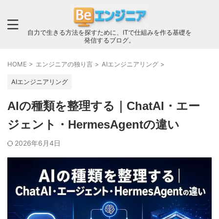
自力で生きる方法を探すために、ITで仕組みを作る基礎を
発信するブログ。
HOME
>
エンジニアの独り言
>
AIエンジニアリング
>
AIエンジニアリング
AIの種類を整理する｜ChatAI・エー
ジェント・HermesAgentの違い
2026年6月4日