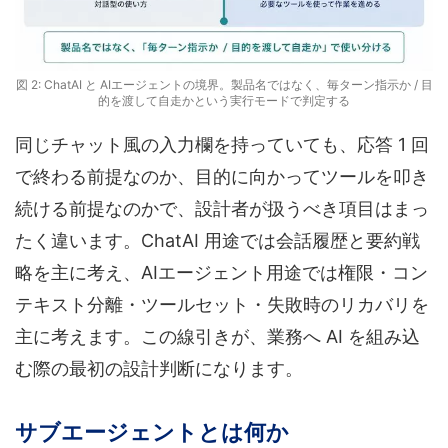
図 2: ChatAI と AIエージェントの境界。製品名ではなく、毎ターン指示か / 目
的を渡して自走かという実行モードで判定する
同じチャット風の入力欄を持っていても、応答 1 回
で終わる前提なのか、目的に向かってツールを叩き
続ける前提なのかで、設計者が扱うべき項目はまっ
たく違います。ChatAI 用途では会話履歴と要約戦
略を主に考え、AIエージェント用途では権限・コン
テキスト分離・ツールセット・失敗時のリカバリを
主に考えます。この線引きが、業務へ AI を組み込
む際の最初の設計判断になります。
サブエージェントとは何か