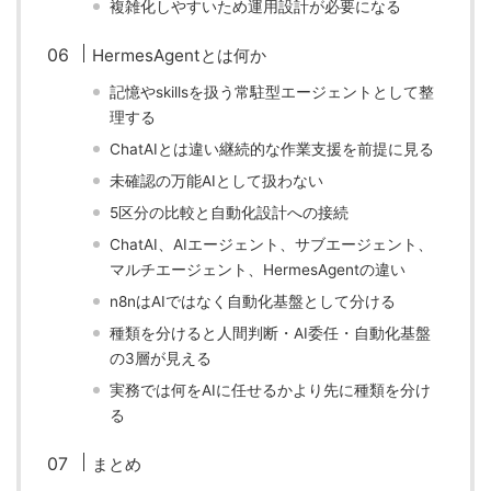
複雑化しやすいため運用設計が必要になる
HermesAgentとは何か
記憶やskillsを扱う常駐型エージェントとして整
理する
ChatAIとは違い継続的な作業支援を前提に見る
未確認の万能AIとして扱わない
5区分の比較と自動化設計への接続
ChatAI、AIエージェント、サブエージェント、
マルチエージェント、HermesAgentの違い
n8nはAIではなく自動化基盤として分ける
種類を分けると人間判断・AI委任・自動化基盤
の3層が見える
実務では何をAIに任せるかより先に種類を分け
る
まとめ